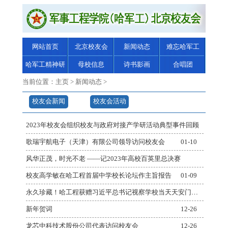
网站首页
北京校友会
新闻动态
难忘哈军工
哈军工精神研
母校信息
诗书影画
合唱团
究
当前位置：
主页
>
新闻动态
>
校友会新闻
校友会活动
2023年校友会组织校友与政府对接产学研活动典型事件回顾
01-14
歌瑞宇航电子（天津）有限公司领导访问校友会
01-10
风华正茂，时光不老 ——记2023年高校百英里总决赛
01-09
校友高学敏在哈工程首届中学校长论坛作主旨报告
01-09
永久珍藏！哈工程获赠习近平总书记视察学校当天天安门广场升起的国旗
01-05
新年贺词
12-26
龙芯中科技术股份公司代表访问校友会
12-26