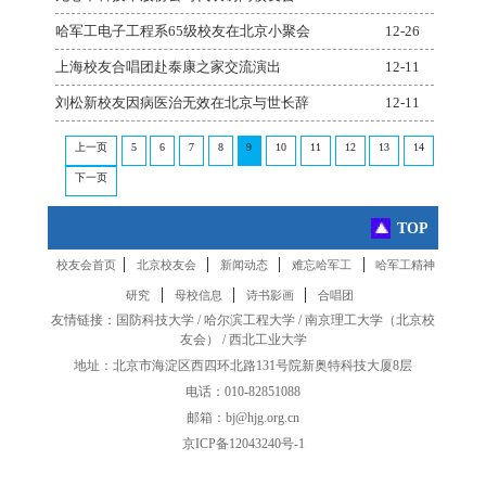
哈军工电子工程系65级校友在北京小聚会
12-26
上海校友合唱团赴泰康之家交流演出
12-11
刘松新校友因病医治无效在北京与世长辞
12-11
上一页
5
6
7
8
9
10
11
12
13
14
下一页
TOP
|
|
|
|
校友会首页
北京校友会
新闻动态
难忘哈军工
哈军工精神
|
|
|
研究
母校信息
诗书影画
合唱团
友情链接：
国防科技大学
/
哈尔滨工程大学
/
南京理工大学
（
北京校
友会
） /
西北工业大学
地址：北京市海淀区西四环北路131号院新奥特科技大厦8层
电话：010-82851088
邮箱：bj@hjg.org.cn
京ICP备12043240号-1