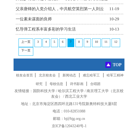
父亲唐铎的入党介绍人，中共航空英烈第一人刘云
11-19
一位素未谋面的良师
10-29
忆导弹工程系丰富多彩的学习生活
10-13
上一页
3
4
5
6
7
8
9
10
11
12
下一页
TOP
|
|
|
|
校友会首页
北京校友会
新闻动态
难忘哈军工
哈军工精神
|
|
|
研究
母校信息
诗书影画
合唱团
友情链接：
国防科技大学
/
哈尔滨工程大学
/
南京理工大学
（
北京校
友会
） /
西北工业大学
地址：北京市海淀区西四环北路131号院新奥特科技大厦8层
电话：010-82851088
邮箱：bj@hjg.org.cn
京ICP备12043240号-1