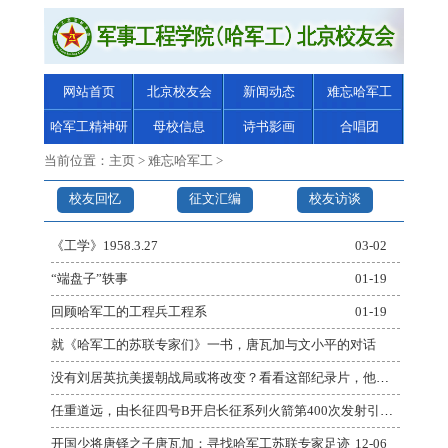
网站首页
北京校友会
新闻动态
难忘哈军工
哈军工精神研
母校信息
诗书影画
合唱团
究
当前位置：
主页
>
难忘哈军工
>
校友回忆
征文汇编
校友访谈
《工学》1958.3.27
03-02
“端盘子”轶事
01-19
回顾哈军工的工程兵工程系
01-19
就《哈军工的苏联专家们》一书，唐瓦加与文小平的对话
01-04
没有刘居英抗美援朝战局或将改变？看看这部纪录片，他有多厉害
01-04
任重道远，由长征四号B开启长征系列火箭第400次发射引发的回忆
12-15
开国少将唐铎之子唐瓦加：寻找哈军工苏联专家足迹
12-06