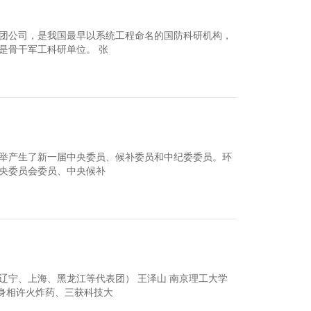
团公司，是我国最早以系统工程命名的国防科研机构，
是骨干军工科研单位。 张
举产生了新一届中央委员、候补委员和中纪委委员。环
央委员会委员、中央候补
辽宁、上海、黑龙江等代表团） 王泽山 南京理工大学
以身相许火炸药、三获科技大