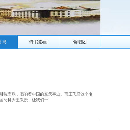
信息
诗书影画
合唱团
引吭高歌，唱响着中国的空天事业。而王飞雪这个名
国防科大王教授，让我们一