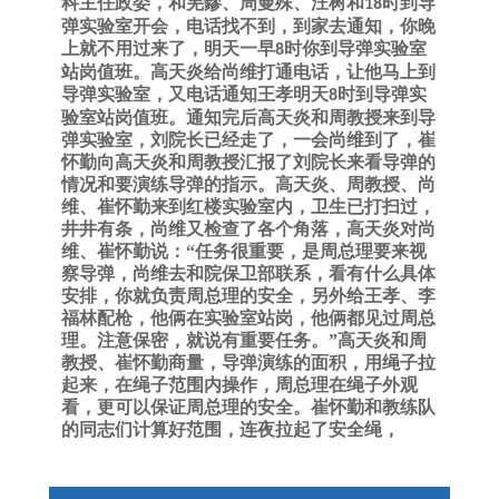
科主任政委，和
羌鏐
、
周曼殊
、
汪树和
时到导
18
弹实验室开会，电话找不到，到家去通知，你晚
上就不用过来了，明天一早
时你到导弹实验室
8
站岗值班。高天炎给尚维打通电话，让他马上到
导弹实验室，又电话通知王孝明天
时到导弹实
8
验室站岗值班。通知完后高天炎和周教授来到导
弹实验室，刘院长已经走了，一会尚维到了，崔
怀勤向高天炎和周教授汇报了刘院长来看导弹的
情况和要演练导弹的指示。高天炎、周教授、尚
维、崔怀勤来到红楼实验室内，卫生已打扫过，
井井有条，尚维又检查了各个角落，高天炎对尚
维、崔怀勤说：“任务很重要，是周总理要来视
察导弹，尚维去和院保卫部联系，看有什么具体
安排，你就负责周总理的安全，另外给王孝、李
福林配枪，他俩在实验室站岗，他俩都见过周总
理。注意保密，就说有重要任务。”高天炎和周
教授、崔怀勤商量，导弹演练的面积，用绳子拉
起来，在绳子范围内操作，周总理在绳子外观
看，更可以保证周总理的安全。崔怀勤和教练队
的同志们计算好范围，连夜拉起了安全绳，