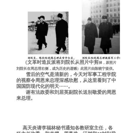
（文革时造反派将刘院长从照片中剪
掉，原照片
刘院长在周总理右侧，成
为历史的遗憾）此照片由陈晓宁提供。
雪后的空气是清新的，今天对军事工程学院
的
视察令
周恩来总理深感欣慰，从这里看到了中
国国防现代化的明天
······。
谢有法政委和刘居英副院长送别敬爱的周恩
来总理。
高天炎请李福林秘书通知各教研室主任，各