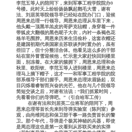
李范五等人的陪同下，来到军事工程学院院办9
号楼。此时天上纷纷扬扬飘起鹅毛大雪，谢有
法、刘居英等院领导早已经站在院办门口，迎候
周恩来总理一行领导。周恩来总理从车里下来，
他头戴一顶黑羊羔皮的哥萨克毡帽，身穿着一件
带狐皮大翻领的黑色呢子大衣，内衬一条褐色花
格羊毛围脖。周恩来历来生活俭朴，这套衣帽还
是建国初期代表国家去苏联谈判时置办的，虽有
些旧了，但十分整洁合体。他看见这么多的干部
站在室外冒雪迎候他，忙示意大家赶快回到楼里
面，别冻着。在大家的簇拥下，周恩来总理和余
秋里、欧阳钦、李范五等人进到楼里，周恩来总
理马上摘下帽子，这才一一和军事工程学院的院
部系领导干部们握手。周恩来总理浓眉扬起，双
目闪烁着睿智而兴奋的光芒。他在与几个院领导
简短交谈之后，对谢有法说：“我们抓紧时间，
先看看你们的导弹吧。”（引自哈军工传）
在谢有法和刘居英二位将军的陪同下，周
恩来总理等首长先来到导弹实验室（陈列室）参
观，由尚维同志和保卫部干事一路负责首长的警
卫。那个年代，导弹是个极其神秘的兵器，即使
是周总理这也是第一次看到从苏联买来的实弹