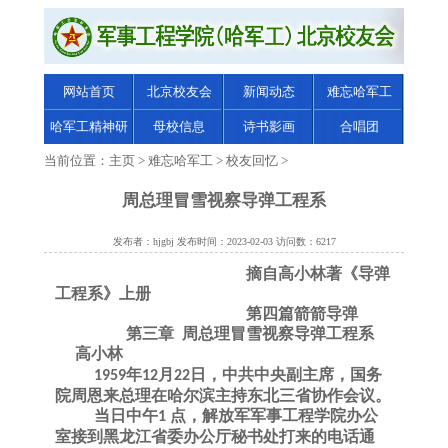
网站首页
北京校友会
新闻动态
难忘哈军工
哈军工精神研
母校信息
诗书影画
合唱团
究
当前位置：
主页
>
难忘哈军工
>
校友回忆
>
周总理冒雪视察导弹工程系
发布者：hjgbj 发布时间：2023-02-03 访问数：6217
摘自高小林著《导弹
工程系》上册
第四篇箭箭导弹
第三章
周总理冒雪视察导弹工程系
高小林
年
月
日，中共中央副主席，国务
1959
12
22
院周恩来总理在哈尔滨主持东北三省协作会议。
当日中午
点，解放军军事工程学院办公
1
室接到黑龙江省委办公厅秘书处打来的电话通