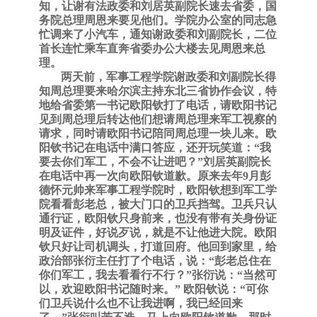
知，让谢有法政委和刘居英副院长速去省委，国
务院总理周恩来要见他们。学院办公室的同志急
忙调来了小汽车，通知谢政委和刘副院长，二位
首长连忙乘车直奔省委办公大楼去见周恩来总
理。
两天前，军事工程学院谢政委和刘副院长得
知周总理要来哈尔滨主持东北三省协作会议，
特
地给省委第一书记欧阳钦打了电话，请欧阳书记
见到周总理后转达他们想请周总理来军工视察的
请求，同时请欧阳书记陪同周总理一块儿来。欧
阳钦书记在电话中满口答应，还开玩笑道：
“我
要去你们军工，不会不让进吧？”刘居英副院长
在电话中再一次向欧阳钦道歉。原来去年9月彭
德怀元帅来军事工程学院时，欧阳钦想到军工学
院看看彭老总，被大门口的卫兵挡驾。卫兵只认
通行证，欧阳钦只身前来，也没有带有关身份证
明及证件，
好说歹说，就是不让他进大院。欧阳
钦只好让司机调头，打道回府。他回到家里，给
政治部张衍主任打了个电话，说：
“彭老总住在
你们军工，我去看看行不行？”张衍说：“当然可
以，欢迎欧阳书记随时来。” 欧阳钦说：“可你
们卫兵说什么也不让我进啊，我已经回来