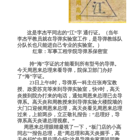
这是李杰平同志的
“江“字 通行证。（当年
李杰平教员就在导弹实验室工作，是导弹教练队
分队长也只能进自己专业的实验室。）
红章：军事工程学院导弹系保密室
持
“海”字证的才能看到所有型号的导弹。
今天周恩来总理来看导弹，院保卫部门办好
了“海”字证。
23日上午
时，导弹系一科主任
张寿宝
教
8
授、政委苏克等来到导弹实验室，快
时，高天
9
炎接到院办打来的电话，通知周恩来总理已去导
弹系。高天炎和周教授来到导弹实验大楼院墙的
大门口迎候周恩来总理，高天炎看见周恩来总理
过来，上前两步，立正敬礼报告：“总理好，导
弹系高天炎请总理视察。”
周恩来总理眼睛凝视了一下，
“板门店的小高
同志”“报告总理，是”周总理和高天炎握手，高
天炎赶忙向周总理介绍“这是导弹专家周祖同教