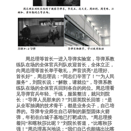
周总理等首长一进入导弹实验室，导弹系教
练队在场的全体官兵列队欢迎首长，全体立正，
向周总理等首长
举手敬礼，声音洪亮
“
总理
好、
首长好
”，
周总理说：
“同志们
辛苦了！
”
“为人民
服务”，刘院长说：“解散，请就位”，
导弹系教
练队在场的全体官兵回到各自的岗位。周总理看
见导弹官兵年轻、干练，
服装整洁，就问
刘院
长：
“导弹人员那来的？”刘居英院长回答：“是
从全军抽调的技术骨干，都是业务尖子，自己培
养的。导弹专业师生自己研制的新型固体火箭
弹，年初在白城子基地已打靶成功。”周总理接
着问“和喀秋莎比呢？”刘院长答道，“比喀秋莎
强！”周总理高兴地说：“我们自己也能搞出比喀