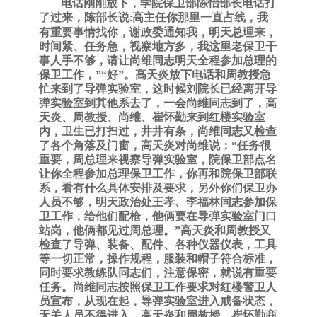
电话刚刚放下，学院保卫部陈怡部长电话打
了过来，陈部长说
高主任你那里一直占线，我
:
有重要事情找你，谢政委通知我，明天总理来，
时间紧、任务急，视察地方多，我这里老保卫干
事人手不够，请让尚维同志明天全程参加总理的
保卫工作，”“好”。高天炎放下电话和周教授急
忙来到了导弹实验室，这时候刘院长已经离开导
弹实验室到其他系去了，一会尚维同志到了，高
天炎、周教授、尚维、崔怀勤来到红楼实验室
内，卫生已打扫过，井井有条，尚维同志又检查
了各个角落及门窗，高天炎对尚维说：“任务很
重要，周总理来视察导弹实验室，院保卫部点名
让你全程参加总理保卫工作，你再和院保卫部联
系，看有什么具体安排及要求，另外你们保卫办
人员不够，明天政治处王孝、李福林同志参加保
卫工作，给他们配枪，他俩要在导弹实验室门口
站岗，他俩都见过周总理。”高天炎和周教授又
检查了导弹、装备、配件、各种仪器仪表，工具
等一切正常，操作规程，服装和帽子符合标准，
同时要求教练队同志们，注意保密，就说有重要
任务。尚维同志按照保卫工作要求对红楼警卫人
员宣布，从现在起，导弹实验室进入戒备状态，
无关人员不得进入。高天炎和周教授、崔怀勤商