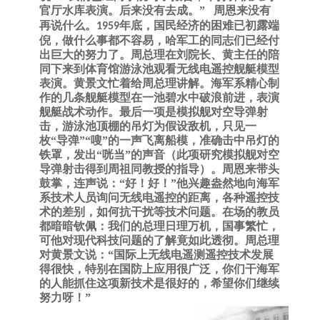
官厅水库表演。后来没有去成。”
周恩来没有
再说什么。
年底，国民经济的困难已初露端
1959
倪，做什么事都不容易，哈军工的同志们已经付
出巨大的努力了。周总理在刘院长、黄主任的陪
同下来到体育馆游泳池观看无线电遥控舰艇模型
表演。黄景文忙着给周总理讲解。海军系精心制
作的几条舰艇模型在一池碧水中破浪前进，表演
舰艇战术动作。最后一项是模拟舰对空导弹射
击，游泳池顶棚的吊灯为假设敌机，只见一
枚“导弹”“嗖”的一声飞离船模，准确击中吊灯的
铁罩，发出“咣当”的声音（此项研究模拟舰对空
导弹射击得到周祖同教授的指导）。周恩来带头
鼓掌，连声说：“好！好！”他兴趣盎然地向海军
系技术人员询问无线电遥控的距离，各种遥控技
术的差别，如何抗干扰等技术问题。在场的教员
都暗暗钦佩：我们的总理日理万机，国事繁忙，
可他对现代科技问题的了解竟如此透彻。周总理
对黄景文说：“国际上无线电遥测遥控技术发展
得很快，特别在国防上应用很广泛，你们干海军
的人能抓住这项新技术是很好的，希望你们继续
努力呀！”