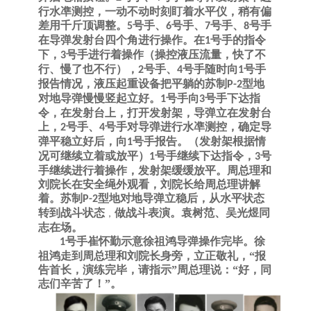
行水凖测控，一动不动时刻盯着水平仪，稍有偏
差用千斤顶调整。
号手、
号手、
号手、
号手
5
6
7
8
在导弹发射台四个角进行操作。在
号手的指令
1
下，
号手进行着操作（操控液压流量，快了不
3
行、慢了也不行），
号手、
号手随时向
号手
2
4
1
报告情况，液压起重设备把平躺的苏制
型地
P-2
对地导弹慢慢竖起立好。
号手向
号手下达指
1
3
令，在发射台上，打开发射架，导弹立在发射台
上，
号手、
号手对导弹进行水凖测控，确定导
2
4
弹平稳立好后，向
号手报告。（发射架根据情
1
况可继续立着或放平）
号手继续下达指令，
号
1
3
手继续进行着操作，发射架缓缓放平。周总理和
刘院长在安全绳外观看，刘院长给周总理讲解
着。苏制
型地对地导弹立稳后，从水平状态
P-2
转到战斗状态
做战斗表演。袁树范、吴光煜同
，
志在场。
号手崔怀勤示意徐祖鸿导弹操作完毕。徐
1
祖鸿走到周总理和刘院长身旁，
立正
敬礼，
“报
告首长，演练完毕，请指示”周总理说：“好，同
志们辛苦了！”。