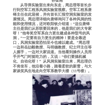
孙金南
从导弹实验室出来向东走，周总理等首长步
行到空军工程系风洞实验室视察。空军工程系唐
铎主任在此迎候，并向首长汇报空洞实验室的发
展情况。周总理详细向唐铎询问了各种风洞的性
能和使用情况，还对欧阳钦介绍道：
“这位唐铎
主任是我们从苏联要回来的，他是我们的大专家
呀！”他夸奖空军系自力更生建成各种型号的风
洞，“一定要有自力更生的精神！要是全靠进
口，风洞实验室恐怕至今也难以建成。”周总理
一边和岳劼毅教授、马明德教授、纪士玶主任等
人握手，一边对大家说道。当他看到操作人员用
手开气门时挺吃力的，又说：“你们要搞机械
化、自动化呀！”
从风洞实验室出来，周总理仍
不肯坐车，他沿着小路，踏着柔软的新雪，与大
家谈笑风生地走向空军系教学大楼（
号楼）。
11