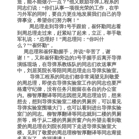
造，能不能做小一点？”他又鼓励导弹工程系的
同志们说：“你们从事一项很光荣的工作，在学
习外军的同时，要自力更生地发展我们自己的导
弹事业，希望你们努力啊！”
周总理走到导弹
号手跟前，崔怀勤同志看
1
到周总理走过来，赶紧站了起来，立正，举手敬
军礼说：“总理好！”周总理问：“你叫什
么？”“崔怀勤”，
周总理和崔怀勤握手，并说
“辛苦了，谢
谢！”，又和崔怀勤旁边的
号手握手后离开导弹
3
演练现场，在导弹系教练队的同志们欢送掌声
中，刘居英院长等陪同周总理走出导弹实验室。
导弹工程系的同志们都非常渴望见到敬爱
的周总理，即使在导弹实验室工作的同志也要严
格遵守纪律，没有任务只能留在各自的办公室
内。柳智厚翻译等同志因想见周总理迫切，想来
想去，想到导弹实验室二楼的男厕所，可以看见
导弹实验室围墙大门，也
可以看到进出
导弹实验
室门的
同志。柳智厚翻译等同志就到二楼的男厕
所等，终于从二楼的男厕所窗户向外望去看到敬
爱的周总理在刘院长陪同下走进
导弹实验室大
楼。
见到了敬爱的周总理柳智厚翻译等同志甭提
多高兴了，幸福满满！