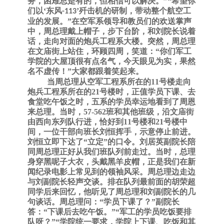
务，困难总是有的，但相信可以解决。”“希望你
们以‘东风
’歼击机的研制，带动整个航空工
-113
业的发展。”在空军系领导和教员们的欢送掌声
中，周总理戴上帽子，步下台阶，和刘院长说着
话，走向对面的炮兵工程系大楼。突然，周总理
在文庙街上站住，环顾四周，笑道：“你们军工
学院的大屋顶很有点名气，今天眼见为实，果然
名不虚传！”大家都跟着笑起来。
当周总理从空军工程系所在的
11号楼走向
炮兵工程系所在的21号楼时，正值学员下课、去
食堂吃午饭之时，五系的学员幸运地看到了周恩
来总理。当时，57-562班和其他班级，沿文庙街
由西向东列队行进，恰好到11号楼和21号楼中
间，一位干部向班长刘恒挥手，示意停止前进。
刘恒立即下达了“立定”的口令。刘居英副院长陪
同周总理正好从我们班队列前走过。当时，总理
身穿黑呢子大衣，头戴黑羊皮帽，正是我们在新
闻纪录电影上常见到的领袖风采。周总理边走边
与刘副院长轻声交谈。排在队列最前面的胡荣超
同学后来回忆，他听见了周总理和刘副院长的几
句谈话。周总理问：“学员下课了？”副院长
答：“下课后去吃午饭。”“军工的学员吃饭要排
队呀？”“学院统一要求，学院上下课、吃饭和其