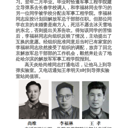
习。翌年二月毕业。毕业时恰逢
军事工程学院
建
立
导弹系去长春学校调人，和李福林同去学习的
另一位同学被学校分配去
军事工程学院
。李福林
同志应按计划回解放军总干部部任职。但那位同
学在京的未婚妻是南方人，死活不愿去冰天雪地
的东北，否则提出关系告吹。得知该同学的苦恼
后，李福林同志向组织反映了情况，主动提出了
互换的意愿。经组织批准同意后当时已有家室的
李福林同志欣然接受了组织的调配，放弃了回北
京解放军总干部部的工作机会，毅然奔赴去了
地
处
哈尔滨
的解放军
军事工程学院报到。
高天炎给尚维同志打通电话，让他马上到导
弹实验室。又电话通知王孝明天
时到导弹实验
8
室站岗值班。