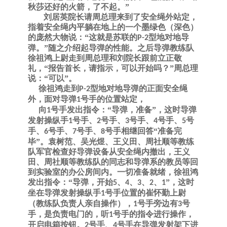
秋莎还好的火箭，了不起。”
刘居英院长请周总理来到了安全绳外站定，
指着安全绳内平躺在地上的一个墨绿色（深色）
的庞然大物说：
“这就是苏联的
型地对地导
P-2
弹。”随之介绍起导弹的性能。之后导弹教练队
徐祖鸿上尉走到周总理和刘院长跟前
立正
敬
礼，
“报告首长，请指示，可以开始吗？”周总理
说：“可以”。
徐祖鸿走到
型地对地导弹的正面安全绳
P-2
外，面对导弹
号手的位置站定，
1
向
号手发出指令：“导弹，准备”，这时导弹
1
发射操纵手
号手、
号手、
号手、
号手、
号
1
2
3
4
5
手、
号手、
号手、
号手相继回答“准备完
6
7
8
毕”。袁树范、吴光煜、王义田、周社顺等教练
队军官检查好导弹设备从安全绳内撤出，王义
田、周社顺等教练队的同志和导弹系的教员等回
到实验室的办公房间内。一切准备就绪，徐祖鸿
发出指令：“导弹，开始
、
、
、
、
”，这时
5
4
3
2
1
坐在导弹发射操纵手
号手位置的崔怀勤上尉
1
（教练队负责人亲自操作），
号手旁边有
号
1
3
手，是负责电门的，听
号手的指令进行操作，
1
开启电箱按钮。
号手、
号手在导弹发射架下进
2
4