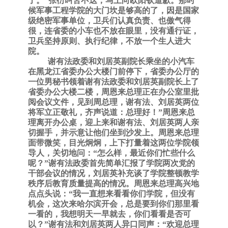
了。”张衍叫苦不迭，马上向欧阳钦道歉。那时
候军事工程学院的大门坎是够高的了，因是国家
级绝密军事单位，卫兵们认真负责、也傲气得
很，连省委的小车也不放在眼里，没有通行证，
卫兵坚持原则、执行纪律，不放一个生人进大
院。
谢有法政委和刘居英副院长乘坐的小汽车
在黑龙江省委办公大楼门前停下，省委办公厅的
一位男秘书领着谢有法政委和刘居英副院长上了
省委办公大楼二楼，周恩来总理正在办公室里批
阅会议文件，见到周总理，谢有法、刘居英两位
将军立正敬礼，齐声说道：总理好！
”周恩来总
理离开办公桌，迎上来和谢有法、刘居英两人亲
切握手，并示意让他们坐到沙发上。周恩来总理
面带微笑，目光炯炯，上下打量着这两位学院领
导人，关切地问：“怎么样，最近你们忙些什么
呢？”谢有法政委首先简单汇报了学院两次党的
干部会议的情况，刘居英补充谈了学院整顿教学
秩序后教育质量提高的情况。周恩来总理高兴地
点点头说：“我一直想来看看你们学院，但没有
机会，这次来哈尔滨开会，总是要到你们那里看
一看的，我想明天一早就去，你们看看是否可
以？”谢有法和刘居英两人异口同声：“欢迎总理