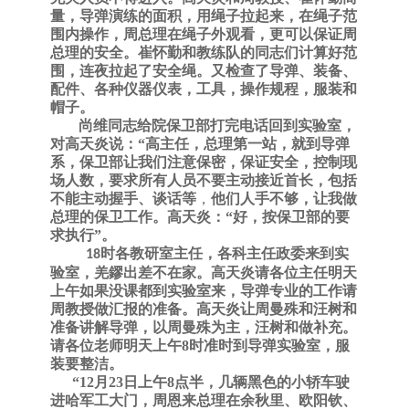
量，导弹演练的面积，用绳子拉起来，在绳子范
围内操作，周总理在绳子外观看，更可以保证周
总理的安全。崔怀勤和教练队的同志们计算好范
围，连夜拉起了安全绳。又检查了导弹、装备、
配件、各种仪器仪表，工具，操作规程，服装和
帽子。
尚维同志给院保卫部打完电话回到实验室，
对高天炎说：
“高主任，总理第一站，就到导弹
系，保卫部让我们注意保密，保证安全，控制现
场人数，要求所有人员
不要主动接近首长，包括
不能主动握手、谈话等
，
他们人手不够，让我做
总理的保卫工作。高天炎：
“好，按保卫部的要
求执行”。
时各教研室主任，各科主任政委来到实
18
验室，
羌鏐
出差不在家。高天炎请各位主任明天
上午如果没课都到实验室来，导弹专业的工作请
周教授做汇报的准备。
高天炎让
周曼殊
和
汪树和
准备讲解导弹，以
周曼殊
为主，
汪树和
做补充。
请各位老师
明天上午
8时准时到导弹实验室，服
装要整洁。
“12月23日上午8点半，几辆黑色的小轿车驶
进哈军工大门，周恩来总理在余秋里、欧阳钦、