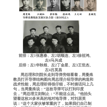
前排：左
1张惠春、左2胡顺连、左3徐祖鸿、
左4马兴成
后排：左
1华秋根、左2丁金星、左3王世杰、
左4吕英昌
周总理和刘院长走到导弹旁细看着，周曼殊
教员打开导弹结构图向周总理介绍导弹的构造和
战术性能，周总理听得很仔细，不时插话问上几
句，当周曼殊说：
“这枚导弹可以打到印度
去，”周总理立刻制止：“不能这么说。”他抬头
望着这枚
多米高的地对地导弹，对刘居英
20
说：“这个大家伙够笨重的了，如果我们自己制