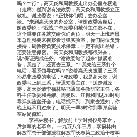
吗？”“行”，高天炎和周教授走出办公室在楼道
（走廊）碰到谢有法政委，高天炎和周教授立正
敬礼。谢政委说：“正找你们呢，去办公室
谈。”来到高天炎的办公室，请谢政委落座后，
谢政委说：“我找了李政委和戴付主任都不在，
这个重要任务就交给你们两位，明天一上班周恩
来总理就要来视察看导弹实验室，你们两位负责
接待，周教授负责技术保障，一定不能出差错，
还要注意保密。”高天炎和周教授都很兴奋，
说“保证完成任务。”谢政委站了起来“抓紧准
备，我走了，还要去三系。” “我先给三系打个
电话，看系领导在吗？”说着高天炎拨通了三系
邓易非政委的电话，“邓政委，我是高天炎，谢
政委马上到三系，请通知黄主任。”送走谢政
委，高天炎请李福林秘书通知各教研室主任，各
科主任政委和
羌鏐
、
周曼殊
、
汪树和同志
时到
18
导弹实验室开会，电话找不到，到家去通知，你
晚上就不用过来了。明天一早
时你到导弹实验
8
室站岗值班。
李福林秘书，解放前上学时就投身革命，
后参军的老革命。
一九五八年三月，李福林由
解放军总干部部派往解放军长春第二政治干校学