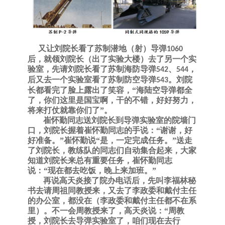
又让刘院长看了苏制潜地（射）导弹
1060
后，就领刘院长（出了实验大楼）去了另一个实
验室，先请刘院长看了苏制海防导弹
、
，
542
544
后又去一个实验室看了苏制防空导弹
。刘院
543
长都看完了脸上露出了笑容，“海陆空导弹都全
了，你们这里是国宝啊，干的不错，好好努力，
将来打仗就靠你们了”。
崔怀勤同志送刘院长到导弹实验室的院墙门
口，刘院长握着崔怀勤同志的手说：
“谢谢，好
好准备。”崔怀勤说“是，一定完成任务。”送走
了刘院长，教练队的同志们自动集合起来，大家
知道刘院长来总有重要任务，崔怀勤同志
说：“现在都去吃饭，晚上来加班。”
再说高天炎接了院办电话后，先叫李福林秘
书去请周祖同教授来，又去了李政委和戴付主任
的办公室，都没在
（李政委和戴付主任都不在系
里）
。不一会周教授来了，高天炎说：
“周教
授，刘院长去导弹实验室了，咱们现在去行