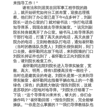
来指导工作！”
谢有法和刘居英在回军事工程学院的路
上，就开始研究如何分工抓布置，迎接总理视
察。他们到了办公室已是下午
点多钟了，刘副
4
院长一进办公室的门
就对秘书说：“快打电话通
知导弹系，我现在就去导弹实验室。”
说完刘副
院长转身就离开了办公室。秘书马上给导弹系的
干部打电话，打通了高天炎的电话，高天炎接了
院办的电话，立刻给教练队打电话，通知崔怀勤
（当时的教练队负责人）刘院长很快就到，到门
口去接。崔怀勤同志放下电话，来到院墙的门口
刘院长持证件也到了，崔怀勤立正向刘院长报
告，请刘院长检查工作。
崔怀勤同志陪刘院长进入导弹实验室，宽
敞、高大、明亮，得有
层楼高没有一根柱子，
5
当时也是建筑业的奇迹。刘院长是第一次来到导
弹实验室，崔怀勤同志指着平躺在地上的一个墨
绿色（深色）的庞然大物说“报告刘院长，这就
是苏联的
型地对地导弹。”刘院长仔细看了一
P-2
下说：“这个导弹有
来米长，够大的，你们会
20
操作吗？”崔怀勤回答：“报告刘院长，完全能够
操纵。”“你是怎么掌握的？”“我们导弹教练队包