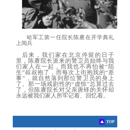
哈军工第一任院长陈赓在开学典礼
上阅兵
后来，我们家在北京停留的日子
里，陈赓院长派来的警卫员始终与我
们家人在一起，而我也不再怕被
“陌
生”叔叔抱了，而每次上街抱我的
“
差
事
”
，就自然落到那位警卫员的身上
了。那一场戏剧性的
“虚惊”总算过去
了，但陈赓院长对父亲唐铎的关怀却
永远被我们家人所牢记着、回忆着。
TOP