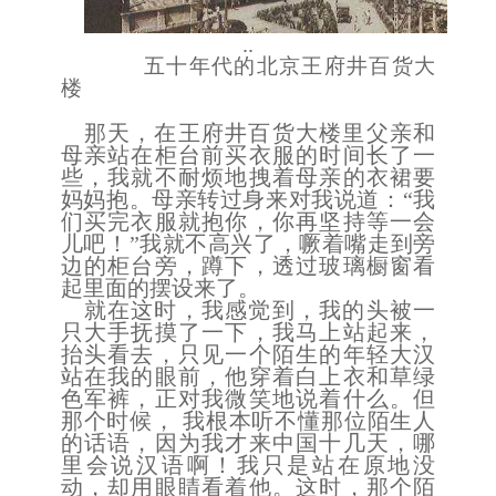
..
五十年代的北京王府井百货大
楼
那天，在王府井百货大楼里父亲和
母亲站在柜台前买衣服的时间长了一
些，我就不耐烦地拽着母亲的衣裙要
妈妈抱。母亲转过身来对我说道：
“我
们买完衣服就抱你，你再坚持等一会
儿吧！”我就不高兴了，噘着嘴走到旁
边的柜台旁，蹲下，透过玻璃橱窗看
起里面的摆设来了。
就在这时，我感觉到，我的头被一
只大手抚摸了一下，我马上站起来，
抬头看去，只见一个陌生的年轻大汉
站在我的眼前，他穿着白上衣和草绿
色军裤，正对我微笑地说着什么。但
那个时候，
我根本听不懂那位陌生人
的话语，因为我才来中国十几天，哪
里会说汉语啊！我只是站在原地没
动，却用眼睛看着他。这时，那个陌