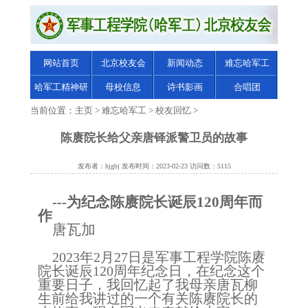
网站首页
北京校友会
新闻动态
难忘哈军工
哈军工精神研
母校信息
诗书影画
合唱团
究
当前位置：
主页
>
难忘哈军工
>
校友回忆
>
陈赓院长给父亲唐铎派警卫员的故事
发布者：hjgbj 发布时间：2023-02-23 访问数：5115
---为纪念陈赓院长诞辰120周年而
作
唐瓦加
2023年2月27日是军事工程学院陈赓
院长诞辰120周年纪念日，在纪念这个
重要日子，我回忆起了我母亲唐瓦柳
生前给我讲过的一个有关陈赓院长的