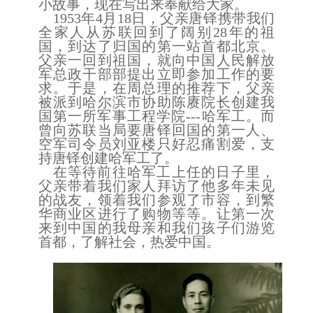
小故事
，
现在写出来奉献给
大家
。
1953
年
4
月
18
日，父亲唐铎携带我们
全家人从苏联回到了阔别
28
年的祖
国，到达了归国的第一站首都北京。
父亲一回到祖国，就向中国人民解放
军总政干部部提出立即参加工作的要
求。于是，在周总理的推荐下，父亲
被派到哈尔滨市协助陈赓院长创建我
国第一所军事工程学院
---
哈军工
。
而
曾向苏联当局要唐铎回国的第一人、
空军司令员刘亚楼只好
忍痛割爱，支
持唐铎创建哈军工了。
在
等待
前往哈军工上任的日子里，
父亲带着我们家人拜访了他多年未见
的战友，领着我们参观了市容，到繁
华商业区进行了购物等等
。
让第一次
来到中国的我母亲和我们孩子们游览
首都，了解社会，热爱中国。