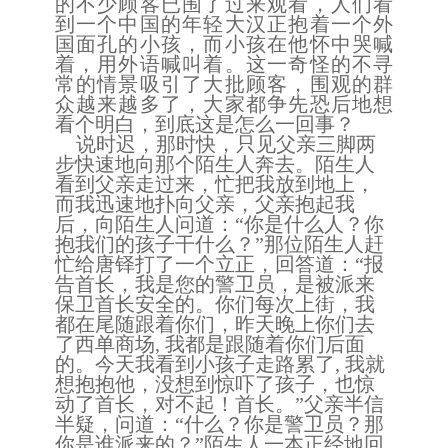
的不少顾客已围了过来观看，人们看
到一个中国的年轻大汉正抱着一个外
国面孔的小孩，而小孩在他怀中哭喊
着，用外语喊叫着。这一奇怪的不寻
常的情景吸引了大批顾客，围观的群
众越来越多了，大家都争先恐后地想
看个明白，到底这是怎么一回事？
说时迟，那时快，
只见父亲三脚两
步快速地向那个陌生人奔去。陌生人
看到父亲走过来，忙把我放到地上，
而我迅速地扑向父亲，父亲抱起我
后，向陌生人问道：
“你是什么人？你
抱我们的孩子干什么？”那位陌生人赶
忙给唐铎打了一个立正，回答道：“报
告首长，我是您的警卫员，是被派来
保卫首长安全的。你们每次上街，我
都在尾随跟着你们，昨天晚上你们去
了西单商场
,
我都是跟随着你们后面
的。今天我看到小孩子走路累了
,
我就
想抱抱他，没想到惊吓了孩子，也惊
动了首长，对不起！首长。
”父亲半信
半疑，问道：“什么？你是警卫员？那
你是谁派来的？”陌生人一本正经地回