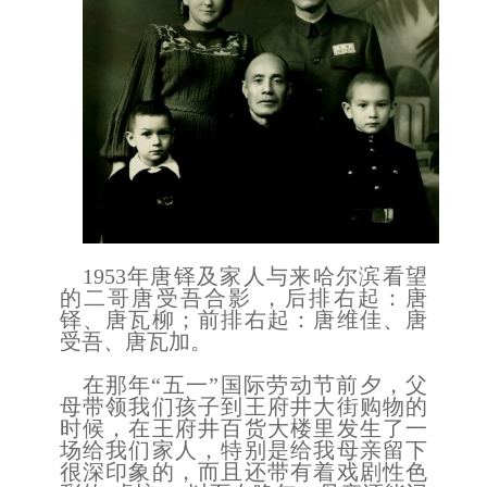
1953年唐铎及家人与来哈尔滨看望
的二哥唐受吾合影 ，后排右起：唐
铎、唐瓦柳；前排右起：唐维佳、唐
受吾、唐瓦加。
在那年
“五一”国际劳动节前夕，父
母带领我们孩子到王府井大街购物的
时候，在王府井百货大楼里发生了一
场给我们家人，特别是给我母亲留下
很深印象的，而且还带有着戏剧性色