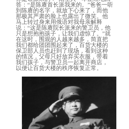
答：“是陈赓首长派我来的。”爸爸一听
到陈赓的名字，就放下心来了，而他
那极其严肃的脸上也露出了微笑。他
马上转过身来用俄语对
我
母亲解释
说：
“这是陈赓院长派来的警卫员，他
只是想抱抱孩子，让我们虚惊了。
”
就
在这时，围观的人越来越多，简直把
我们都给团团围起来了，百货大楼的
保卫部人员也赶到了现场，看到这种
的情况，父母只好放弃买衣服，带着
我们孩子，与警卫员一起离开商店，
以便让百货大楼的秩序恢复正常。