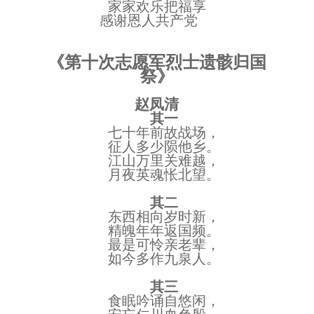
家家欢乐把福享
感谢恩人共产党
《第十次志愿军烈士遗骸归国
祭》
赵凤清
其一
七十年前故战场，
征人多少陨他乡。
江山万里关难越，
月夜英魂怅北望。
其二
东西相向岁时新，
精魄年年返国频。
最是可怜亲老辈，
如今多作九泉人。
其三
食眠吟诵自悠闲，