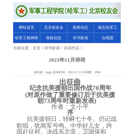
网站首页
北京校友会
新闻动态
难忘哈军工
哈军工精神研
母校信息
诗书影画
合唱团
究
当前位置：
主页
>
诗书影画
>
诗词作品
>
2023年11月诗词
发布者：hjgbj 发布时间：2023-11-13 访问数：3908
出征曲
纪念抗美援朝出国作战
70周年
(对原作做了重要修订后于抗美援
朝73周年时重新发表)
作者：文小平
序
抗美援朝日，转瞬七十冬。仍记战
歌唱，犹闻军号鸣。中华好儿女，跨
国赴征程。决战东北亚，卫国保和