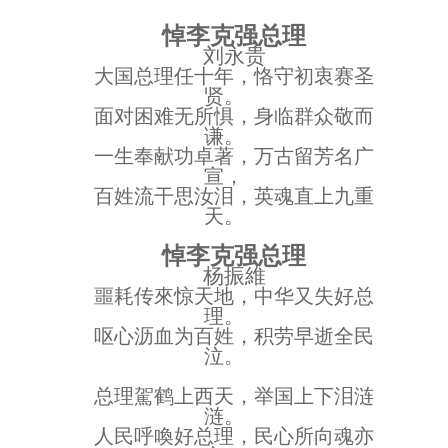
悼李克强总理
刘永贵
大国总理任十年，恪守初衷赛圣
贤。
面对困难无所惧，身临群众敬而
谦。
一生奉献功卓著，万古留芳名广
宣，
百姓流干思汝泪，英魂直上九重
天。
悼李克强总理
杨振維
噩耗传來惊天地，中华又失好总
理。
呕心沥血为百姓，积劳早逝全民
泣。
总理駕鹤上西天，举国上下泪涟
涟。
人民呼喚好总理，民心所向魂亦