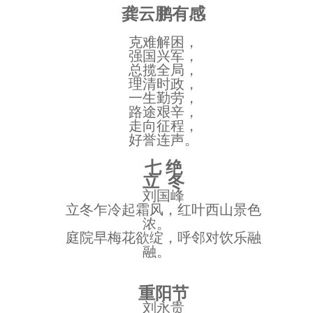
龚云鹏有感
克难解困，
强国兴军，
总揽全局，
理清时政，
一生勤劳，
路途艰辛，
走向征程，
好誉连声。
七
绝
立
冬
刘国峰
立冬乍冷起霜风，红叶西山景色
浓。
庭院早梅花欲绽，呼邻对饮乐融
融。
重阳节
刘永贵