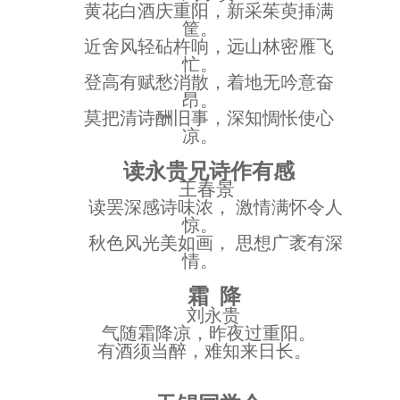
黄花白酒庆重阳，新采茱萸挿满
筐。
近舍风轻砧杵响，远山林密雁飞
忙。
登高有赋愁消散，着地无吟意奋
昂。
莫把清诗酬旧事，深知惆怅使心
凉。
读永贵兄诗作有感
王春景
读罢深感诗味浓，
激情满怀令人
惊。
秋色风光美如画，
思想广袤有深
情。
霜
降
刘永贵
气随霜降凉，昨夜过重阳。
有酒须当醉，难知来日长。