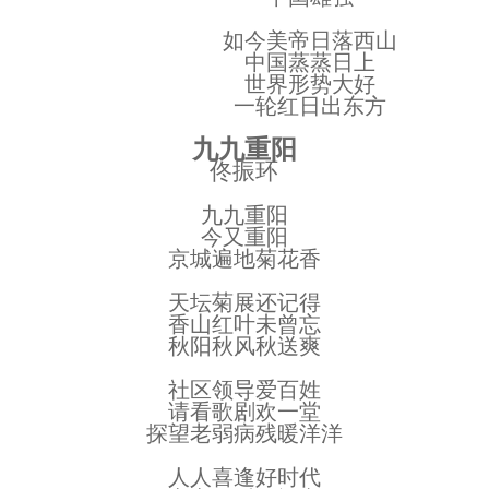
如今美帝日落西山
中国蒸蒸日上
世界形势大好
一轮红日出东方
九九重阳
佟振环
九九重阳
今又重阳
京城遍地菊花香
天坛菊展还记得
香山红叶未曾忘
秋阳秋风秋送爽
社区领导爱百姓
请看歌剧欢一堂
探望老弱病残暖洋洋
人人喜逢好时代