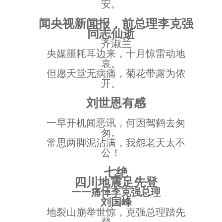
安。
闻央视新闻报，前总理李克强
同志仙逝
齐淑兰
央媒噩耗耳边来，十月惊雷动地
哀。
但愿天堂无病痛，菊花带露为侬
开。
刘世恩有感
一早开机闻恶讯，何因驾鹤去匆
匆。
常思两脚泥沾满，我怨老天太不
公！
七绝
四川地震足先登
一一痛悼李克强总理
刘国峰
地裂山崩举世惊，克强总理踏先
登。