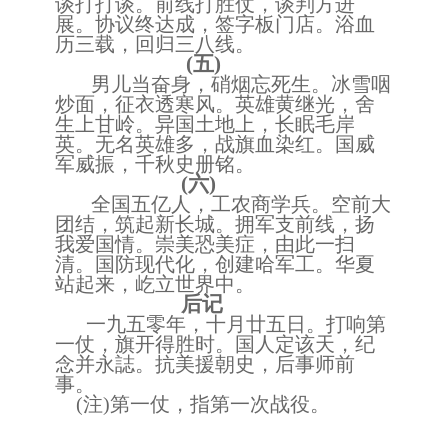
谈打打谈。前线打胜仗，谈判方进
展。协议终达成，签字板门店。浴血
历三载，回归三八线。
(五)
男儿当奋身，硝烟忘死生。冰雪咽
炒面，征衣透寒风。英雄黄继光，舍
生上甘岭。异国土地上，长眠毛岸
英。无名英雄多，战旗血染红。国威
军威振，千秋史册铭。
(六)
全国五亿人，工农商学兵。空前大
团结，筑起新长城。拥军支前线，扬
我爱国情。崇美恐美症，由此一扫
清。国防现代化，创建哈军工。华夏
站起来，屹立世界中。
后记
一九五零年，十月廿五日。打响第
一仗，旗开得胜时。国人定该天，纪
念并永誌。抗美援朝史，后事师前
事。
(注)第一仗，指第一次战役。