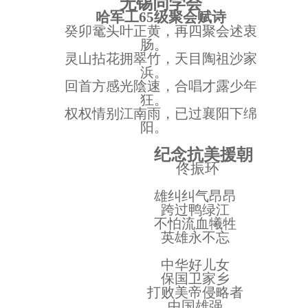
无锡同学会
哈军工
6
5
级聚会赋诗
癸卯鼋头叶正黄，再四聚会述衷
肠。
灵山拈花拥翠竹，天目陶祖沙家
浜。
回首方感光陰速，合唱才露少年
狂。
权权情别江南
雨，已过襄阳下绵
阳。
纪念抗美援朝
佟振环
雄纠纠气昂昂
跨过鸭绿江
不怕流血犧牲
英雄永不忘
中华好儿女
保国卫家乡
打败美帝侵略者
中国雄强