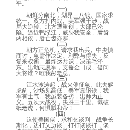
平。
(一)
朝鲜分南北，划界三八线。国家求
统一。双方打内战。美军强干涉，战
局大逆转。北方遭重创，大部已沦
陷。逼近鸭绿江，威胁我安全。唇齿
两相依，唇亡齿亦寒。
(二)
朝方正危机，请求我出兵。中央慎
商讨，急需作决定。利弊与得失，反
复来权衡。最终达共识，决策毛泽
东。出动志愿军，支援金日成。借问
大将谁？唯我彭老总。
(三)
江水波涛起，战火催征急。此去躯
虎豹，沙场见高低。美军靠钢铁，我
军有士气。我虽装备劣，出师为正
义。五次大战役，决胜三千里。戳破
纸老虎，何惧賊和帝！
(四)
迫使美国佬，求和乞谈判。战争长
期化，边打又边谈。打打谈谈打，谈