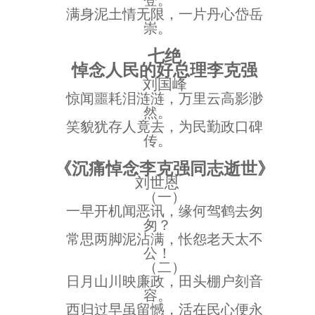
满身泥土情无限，一片丹心岱岳
崇。
七绝
悼念人民的好总理李克强
刘国峰
惊闻噩耗泪涟涟，万里云高影渺
然。
笑貌犹存人竟去，为民勤政口碑
传。
《沉痛悼念李克强同志逝世》
刘世恩
（一）
一早开机闻恶讯，缘何驾鹤去匆
匆？
常思两脚泥沾满，怅怨老天太不
公！
（二）
日月山川映廉政，田头棚户刻音
容。
西归过早虽留憾，活在民心便永