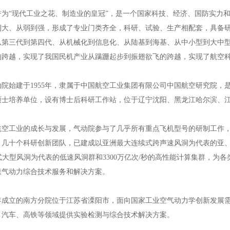
誉为“现代工业之花、制造业的皇冠”，是一个国家科技、经济、国防实力和
到大、从弱到强，形成了专业门类齐全，科研、试验、生产相配套，具备
从第三代到第四代、从机械化到信息化、从陆基到海基、从中小型到大中
的跨越，实现了我国民机产业从蹒跚起步到振翅欲飞的跨越，实现了航空
动院始建于1955年，隶属于中国航空工业集团有限公司中国航空研究院，
硕士培养单位，设有博士后科研工作站，位于辽宁沈阳、黑龙江哈尔滨、
航空工业的成长与发展，气动院参与了几乎所有重点飞机型号的研制工作，
、几十个科研创新团队，已建成以亚洲最大连续式跨声速风洞为代表的亚
流式大型风洞为代表的低速风洞群和3300万亿次/秒的高性能计算集群，
速气动力综合技术服务和解决方案。
21年成立的南方分院位于江苏省溧阳市，面向国家工业空气动力学创新发展
、汽车、高铁等领域提供实验检测与综合技术解决方案。