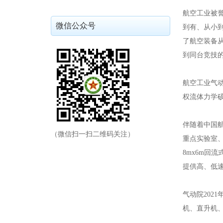
航空工业被
微信公众号
到有、从小
了航空装备
到同台竞技
航空工业气
权流体力学
伴随着中国
（微信扫一扫二维码关注）
重点实验室
8mx6m回
提供高、低
气动院20
机、直升机