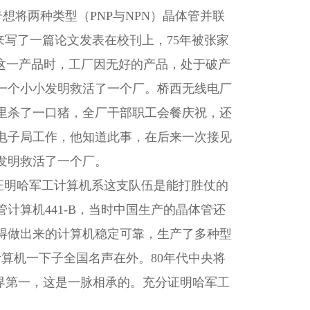
想将两种类型（PNP与NPN）晶体管并联
来写了一篇论文发表在校刊上，75年被张家
这一产品时，工厂因无好的产品，处于破产
一个小小发明救活了一个厂。桥西无线电厂
里杀了一口猪，全厂干部职工会餐庆祝，还
电子局工作，他知道此事，在后来一次接见
发明救活了一个厂。
证明哈军工计算机系这支队伍是能打胜仗的
计算机441-B，当时中国生产的晶体管还
得做出来的计算机稳定可靠，生产了多种型
计算机一下子全国名声在外。80年代中央将
界第一，这是一脉相承的。充分证明哈军工