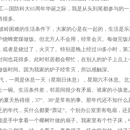
国防科大65周年华诞之际，我是从头到尾都参与的一
悟很多。
困难的生活条件下，大家的心是在一起的，生活是乐观
户烧蜂窝煤做饭。但北方人不会用，经常会灭。每做完饭
，或者是烧过了，火灭了。特别是晚上经过10多小时，第
时间也花得多。此时邻居都会帮忙，在别人的炉子上点上
做饭时间。因为我家的炉子经常灭，所以感触深。
一周是休息一天（星期日休息），星期六不休息。北方
上一碗。生活条件差，邻居间很少有矛盾。谁家的小孩老
天热得很，37°、38°是常有的事。那年代还不知什么
乏的年代，买什么都要“票证”。个别办公室里有电扇，还
能是手中拿着一个椰树叶做的扇子。我家里有个竹子床，