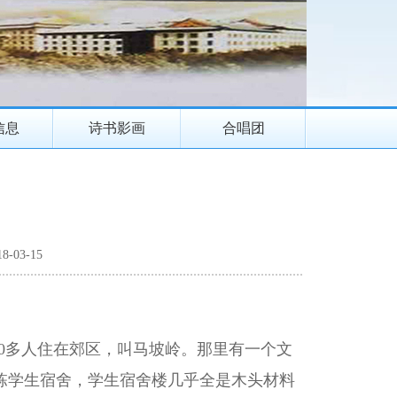
信息
诗书影画
合唱团
-03-15
0多人住在郊区，叫马坡岭。那里有一个文
栋学生宿舍，学生宿舍楼几乎全是木头材料