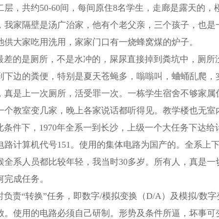
二层，共约50-60间，每间原住8名学生，走廊是露天的
，我家隔壁是汤广治家，他有个老父亲，三个孩子，也是
池供大家吃用洗用，家家门口有一烧蜂窝煤的炉子。
的是厕所，不是水冲的，屎尿直接掉到粪坑中，厕所没
到下边的粪便，特别是夏天苍蝇多，嗡嗡叫，蛐蛹乱爬，
，真是上一次厕所，活受罪一次。一栋学生宿舍不够家属
一个教室变几家，晚上各家说话都听得见。教学楼也无室
件下，1970年全系一到长沙，上级一个大任务下达给
电路计算机代号151。使用的集体电路为国产的。全系上
候全系人员都比较年轻，我当时30多岁。所有人，真是一
何完成任务。
责“转换”任务，即数字/模拟变换（D/A）及模拟/数字变
放。使用的电路必须自己研制。形势及条件所逼，坏事可