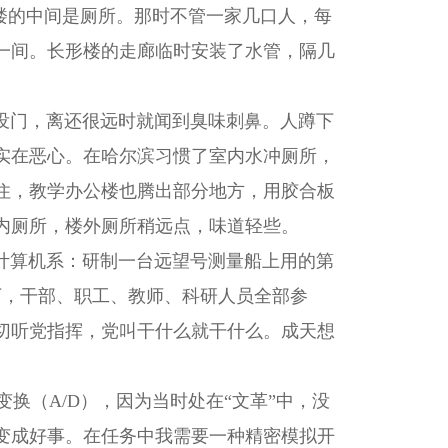
，楼的中间是厕所。那时不管一家几口人，每
一间。长形楼的走廊临时安装了水管，隔几
门，离还很远时就闻到臭味刺鼻。人蹲下
实在恶心。在哈尔滨习惯了室内水冲厕所，
住，教学办公楼也腾出部分地方，用胶合板
内厕所，楼外厕所稍远点，味道轻些。
计算机系：研制一台远望号测量船上用的第
下，干部、职工、教师、科研人员全部参
切听党指挥，党叫干什么就干什么。成天想
换（A/D），因为当时处在“文革”中，没
变成好事。在任务中我需要一种精密模拟开