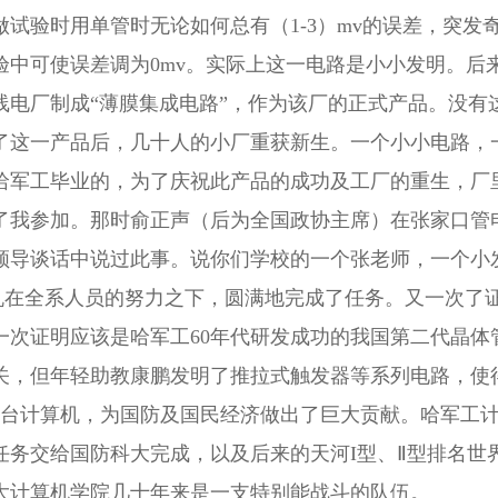
做试验时用单管时无论如何总有（1-3）mv的误差，突发奇
验中可使误差调为0mv。实际上这一电路是小小发明。后
线电厂制成“薄膜集成电路”，作为该厂的正式产品。没有
了这一产品后，几十人的小厂重获新生。一个小小电路，
哈军工毕业的，为了庆祝此产品的成功及工厂的重生，厂
了我参加。那时俞正声（后为全国政协主席）在张家口管
领导谈话中说过此事。说你们学校的一个张老师，一个小
在全系人员的努力之下，圆满地完成了任务。又一次了
一次证明应该是哈军工60年代研发成功的我国第二代晶体管
关，但年轻助教康鹏发明了推拉式触发器等系列电路，使
0多台计算机，为国防及国民经济做出了巨大贡献。哈军工
任务交给国防科大完成，以及后来的天河I型、Ⅱ型排名世
大计算机学院几十年来是一支特别能战斗的队伍。