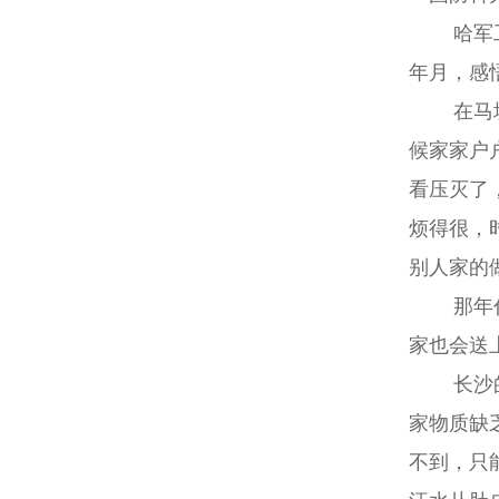
哈军工—
年月，感
在马坡岭
候家家户
看压灭了
烦得很，
别人家的
那年代，
家也会送
长沙的夏
家物质缺
不到，只