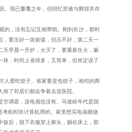
员。现已耋耄之年，但回忆苦难与辉煌并存
的，没有忘记互相帮助。刚到长沙，那时
后，要压好一块新煤，但压不好，第二天一
二天早晨一开炉，火灭了，要重新生火，麻
一块，时间上省得多，又简单，但肯定误了
人爱吃饺子。谁家要是包饺子，相邻的两
人病了邻居们都会争着去送医院。
是空调器，连电扇也没有。马坡岭年代是国
是考机时吹计算机用的。家里想买电扇都做
中饭后，脱下衣服穿上裤头，躺在床上，那