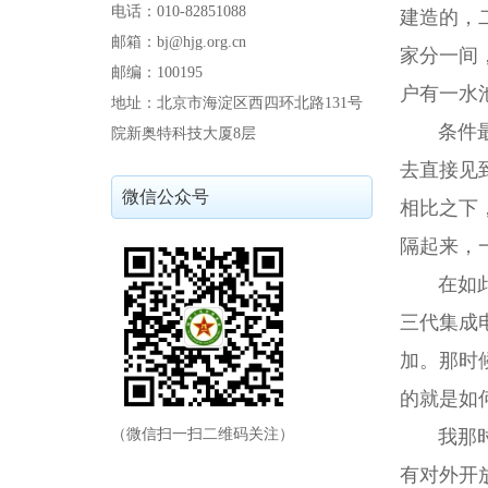
电话：010-82851088
建造的，
邮箱：bj@hjg.org.cn
家分一间
邮编：100195
户有一水
地址：北京市海淀区西四环北路131号
条件最差
院新奥特科技大厦8层
去直接见
微信公众号
相比之下
隔起来，
在如此条
三代集成
加。那时
的就是如
（微信扫一扫二维码关注）
我那时负
有对外开