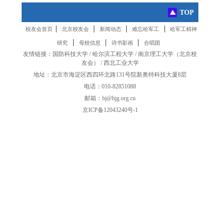
TOP
|
|
|
|
校友会首页
北京校友会
新闻动态
难忘哈军工
哈军工精神
|
|
|
研究
母校信息
诗书影画
合唱团
友情链接：
国防科技大学
/
哈尔滨工程大学
/
南京理工大学
（
北京校
友会
） /
西北工业大学
地址：北京市海淀区西四环北路131号院新奥特科技大厦8层
电话：010-82851088
邮箱：bj@hjg.org.cn
京ICP备12043240号-1