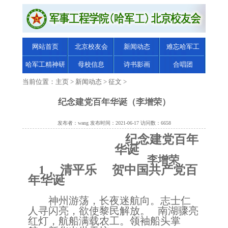
网站首页
北京校友会
新闻动态
难忘哈军工
哈军工精神研
母校信息
诗书影画
合唱团
究
当前位置：
主页
>
新闻动态
>
征文
>
纪念建党百年华诞（李增荣）
发布者：wang 发布时间：2021-06-17 访问数：6658
纪念建党百年
华诞
李增荣
1
， 清平乐 贺中国共产党百
年华诞
神州游荡，长夜迷航向。志士仁
人寻闪亮，欲使黎民解放。
南湖骤亮
红灯，航船满载农工。领袖船头掌