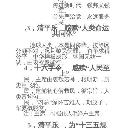
跨进新时代，强邦又强
军。
首先严治党，永远服务
民。
,3
，清平乐 感赋“人类命运
共同体”
地球人类，本是同侪辈。按等区
分颇不对，况且黎民受罪。
奋争求得
公平，中华样板成形。弱国无妨一
试，由衷祝愿能行。
4
，十六字令 感赋“人民至
上”
民，主席由衷敬若神，根明断，历
史巨飞轮。
民，建党初心解救民，循宗旨，人
类富均匀。
民，
“习总”深怀苦难人，期庚子，
华夏概脱贫。
注：主席，特指伟人毛泽东主席。
5
，清平乐 为“十三五规