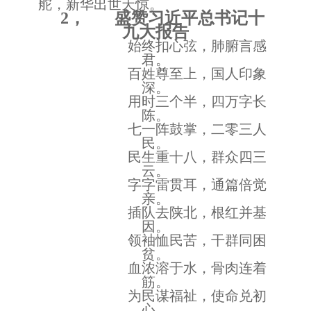
舵，新华出世天惊。
2
， 盛赞习近平总书记十
九大报告
始终扣心弦，肺腑言感
君。
百姓尊至上，国人印象
深。
用时三个半，四万字长
陈。
七一阵鼓掌，二零三人
民。
民生重十八，群众四三
云。
字字雷贯耳，通篇倍觉
亲。
插队去陕北，根红并基
因。
领袖恤民苦，干群同困
贫。
血浓溶于水，骨肉连着
筋。
为民谋福祉，使命兑初
心。