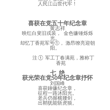
人民江山世代牢！
喜获在党五十年纪念章
黄志祥
映红白叟旧戎装，
金色镰锤烁烁
光。
却忆丁香苑军号
①， 激昂嘹亮迎朝
阳。
军工丁春满苑，雅称丁
注①
香苑
七
绝
获光荣在党
年纪念章抒怀
50
刘国峰
喜获錘镰纪念章，
征程一路沐阳光。
老兵仍握横腰剑，
出鞘犹能斩虎狼。