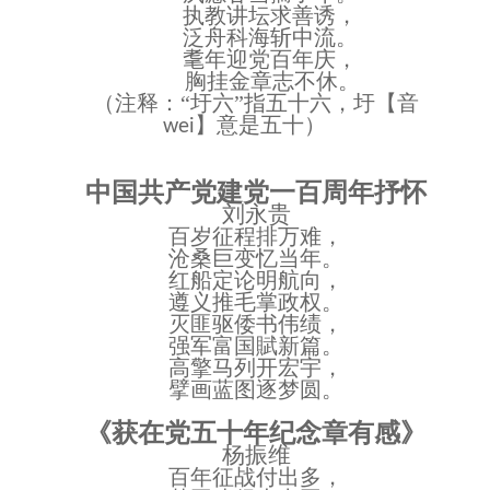
执教讲坛求善诱，
泛舟科海斩中流。
耄年迎党百年庆，
胸挂金章志不休。
（注释：
“圩六”指五十六，圩【音
】意是五十）
wei
中国共产党建党一百周年抒怀
刘永贵
百岁征程排万难，
沧桑巨变忆当年。
红船定论明航向，
遵义推毛掌政权。
灭匪驱倭书伟绩，
强军富国賦新篇。
高擎马列开宏宇，
擘画蓝图逐梦圆。
《获在党五十年纪念章有感》
杨振维
百年征战付出多，