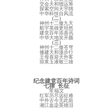
交会天和细运筹
探索空间天宇阔
中华科技自风流
（二）
神州十二傲九天
航宇英雄更坦然
建党百年添喜讯
中华大地笑开颜
（三）
神州十二傲苍穹
修建天和漫步行
王母喜迎天外客
琼浆玉液敬三雄
纪念建党百年诗词
七律
长征
常福文
红军历尽远征难
中外古今无此前
湘江血染英雄泪