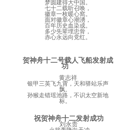
梦圆建得大中国。
七十二载听召唤，
徽章一枚暖心窩。
面对徽章心潮湧，
百年历史血染成。
多少先辈埋忠骨，
赤心永远向党红。
贺神舟十二号载人飞船发射成
功
黄志祥
银甲三英飞九霄，天和驿站乐声
飘。
孙猴走错瑶池路，不识太空新地
标。
祝贺神舟十二发射成功
刘永贵
火箭轰隆向天冲，