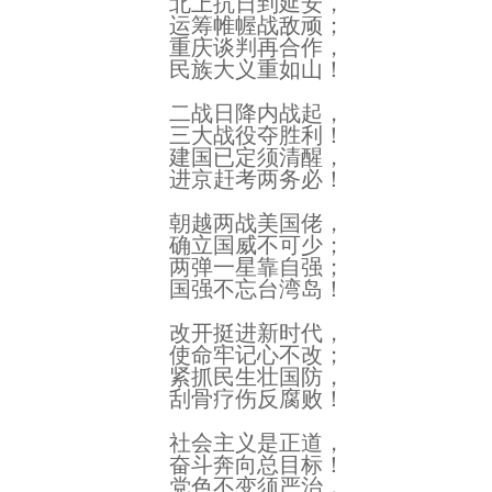
北上抗日到延安，
运筹帷幄战敌顽；
重庆谈判再合作，
民族大义重如山！
二战日降内战起，
三大战役夺胜利！
建国已定须清醒，
进京赶考两务必！
朝越两战美国佬，
确立国威不可少；
两弹一星靠自强；
国强不忘台湾岛！
改开挺进新时代，
使命牢记心不改；
紧抓民生壮国防，
刮骨疗伤反腐败！
社会主义是正道，
奋斗奔向总目标！
党色不变须严治，