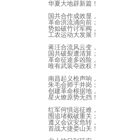
华夏大地辟新篇！
国共合作成效显，
革命洪流涌向前；
势如破竹讨军阀，
工农运动大发展！
蒋汪合流风云变，
国共破裂遭清算；
革命征途多凶险，
唯有武装夺政权！
南昌起义枪声响，
朱毛会师于井岗；
创建革命根据地，
星火燎原势无挡！
红军何惧远征难，
围追堵截破重关；
遵义会议安危转，
首战大捷娄山关！