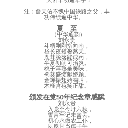
注：詹天佑不愧中国铁路之父，丰
功伟绩遍中华。
夏
至
（中华通韵）
刘永贵
斗柄刚刚指向南，
昼长夜短暑蒸天。
鹿茸脱落能成药，
半夏初萌可治炎。
桃子淳熟呈美味，
蜀葵盛绽献娇颜。
金蝉振翅始鸣叫，
木槿含苞笑正甜。
颁发在党
年纪念章感賦
50
刘永贵
入党至今圩六秋，
誓言牢记未曾丢。
初心永做农工仆，
夙愿甘当孺子牛。