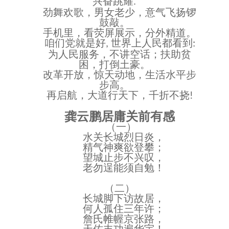
兴奋跳耀
.
劲舞欢歌，男女老少，意气飞扬锣
鼓敲。
手机里，看荧屏展示，分外精道。
咱们党就是好
世界上人民都看到
,
:
为人民服务，不讲空话；扶助贫
困，打倒土豪。
改革开放，惊天动地，生活水平步
步高。
再启航，大道行天下，千折不挠
!
龚云鹏居庸关前有感
（一）
水关长城烈日炎，
精气神爽欲登攀；
望城止步不兴叹，
老勿逞能须自勉！
（二）
长城脚下访故居，
何人孤住三年许；
詹氏帷幄京张路，
天佑丰功遍华宇！