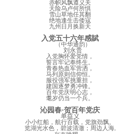
赤帜风飘遵义关
天险乌卢何所惧
雪山草地任其翻
绝地逢生击倭寇
九州日月换新天
入党五十六年感賦
（中华通韵）
刘永贵
入党胸怀爱党情，
誓言牢记奉终生。
青春热血军营洒，
马列原则信仰恒。
服役强军挑重担，
建国逐梦勇冲锋。
百年党庆明心志，
耄岁仍当一个兵。
沁园春
·贺百年党庆
单益义
小小红船，航行百载，党旗劲飘。
览湖光水色，碧波清澈；周边人海
,