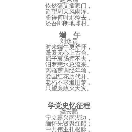
依然蒲艾插家门，
遥望周天风雨浑。
盼得何时邪瘴去，
还吾郎朗地球村。
端
午
刘永贵
时来端午更舒怀，
耄耋无心上古台。
屈子衷肠挥不去，
汨罗悲水总流来。
离骚楚调经年颂，
爱国红花历代开。
老朽不求追旧梦，
只望廉政灭天灾。
学党史忆征程
龚云鹏
宁立嘉兴南湖边，
缅怀先贤聚红船；
中共伟业扎根脉，