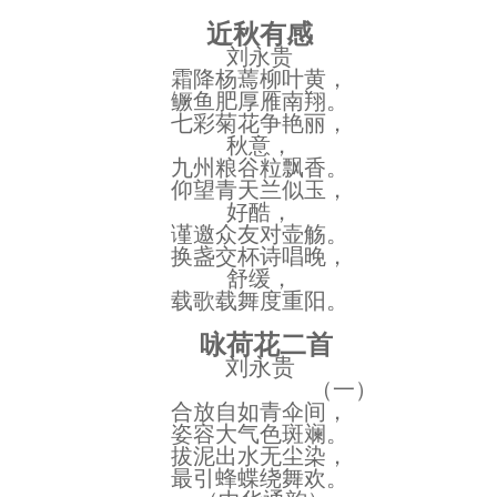
近秋有感
刘永贵
霜降杨蔫柳叶黄，
鳜鱼肥厚雁南翔。
七彩菊花争艳丽，
秋意，
九州粮谷粒飘香。
仰望青天兰似玉，
好酷，
谨邀众友对壶觞。
换盏交杯诗唱晚，
舒缓，
载歌载舞度重阳。
咏荷花二首
刘永贵
（一）
合放自如青伞间，
姿容大气色斑斓。
拔泥出水无尘染，
最引蜂蝶绕舞欢。