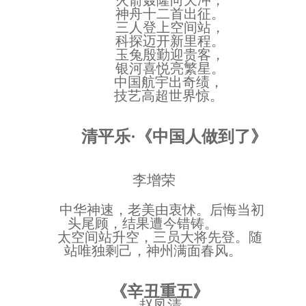
神舟十二首出征。
三人登上空间站，
科探迈开新里程。
玉兔殷勤迎贵客，
银河喜悦亮繁星。
中国航宇出奇绩，
技艺高超世界惊。
清平乐
·《中国人做到了》
李增荣
中华神速，老美由衷怵。后悔当初
头尾顾，结果遭今错铸。
太空间站升空，三员大将先登。随
站唯独剩己，神州满面春风。
《辛丑重五》
赵凤清