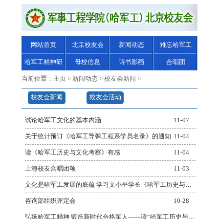
网站首页
北京校友会
新闻动态
难忘哈军工
哈军工精神研
母校信息
诗书影画
合唱团
究
当前位置：
主页
>
新闻动态
>
校友会新闻
>
校友会新闻
校友会活动
试论哈军工文化的基本内涵
11-07
关于统计预订《哈军工导弹工程系学员名录》的通知
11-04
读《哈军工历史与文化考察》有感
11-04
上海校友合唱团颂
11-03
文化是哈军工发展的底蕴 学习文小平学长《哈军工历史与文化考察》有感
10-31
咨询部组织评定会
10-28
弘扬哈军工精神 锻造新时代合格军人——读“哈军工历史与文化考察”后的几点思考