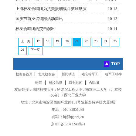
10-25
上海校友合唱团为抗美援朝战斗英雄献演
10-13
国庆节前夕咨询部活动简讯
10-13
校友合唱团的突击演出
10-11
上一页
17
18
19
20
21
22
23
24
25
26
下一页
TOP
|
|
|
|
校友会首页
北京校友会
新闻动态
难忘哈军工
哈军工精神
|
|
|
研究
母校信息
诗书影画
合唱团
友情链接：
国防科技大学
/
哈尔滨工程大学
/
南京理工大学
（
北京校
友会
） /
西北工业大学
地址：北京市海淀区西四环北路131号院新奥特科技大厦8层
电话：010-82851088
邮箱：bj@hjg.org.cn
京ICP备12043240号-1